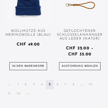
WOLLMÜTZE AUS
GEFLOCHTENER
MERINOWOLLE (BLAU)
SCHLÜSSELANHÄNGER
AUS LEDER (NATUR)
CHF
49.00
CHF
32.00
–
CHF
35.00
IN DEN WARENKORB
AUSFÜHRUNG WÄHLEN
←
1
2
3
4
5
6
7
8
…
10
11
12
→