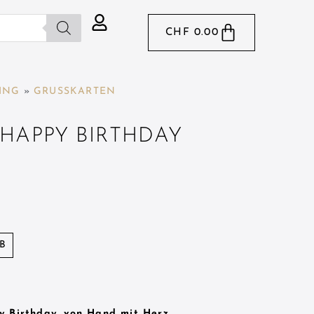
CHF
0.00
ING
»
GRUSSKARTEN
HAPPY BIRTHDAY
B
y Birthday, von Hand mit Herz.