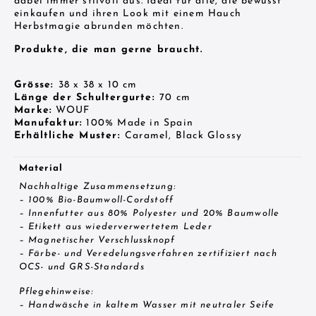
dabei immer stilvoll aus. Ideal für alle, die bewusst
einkaufen und ihren Look mit einem Hauch
Herbstmagie abrunden möchten.
Produkte, die man gerne braucht.
Grösse:
38 x 38 x 10 cm
Länge der Schultergurte:
70 cm
Marke:
WOUF
Manufaktur:
100% Made in Spain
Erhältliche Muster:
Caramel, Black Glossy
Material
Nachhaltige Zusammensetzung:
– 100% Bio-Baumwoll-Cordstoff
– Innenfutter aus 80% Polyester und 20% Baumwolle
– Etikett aus wiederverwertetem Leder
– Magnetischer Verschlussknopf
– Färbe- und Veredelungsverfahren zertifiziert nach
OCS- und GRS-Standards
Pflegehinweise:
– Handwäsche in kaltem Wasser mit neutraler Seife